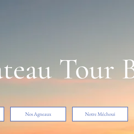
teau Tour B
Nos Agneaux
Notre Méchoui